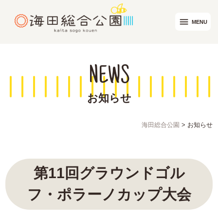
menu
MENU
NEWS
お知らせ
海田総合公園
>
お知らせ
第11回グラウンドゴル
フ・ポラーノカップ大会