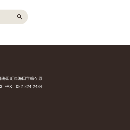
search
郡海田町東海田字蟻ケ原
33
FAX：082-824-2434