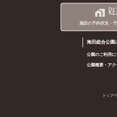
home_work
RE
施設の予約状況・予
海田総合公園
公園のご利用に
公園概要・アク
トップペ