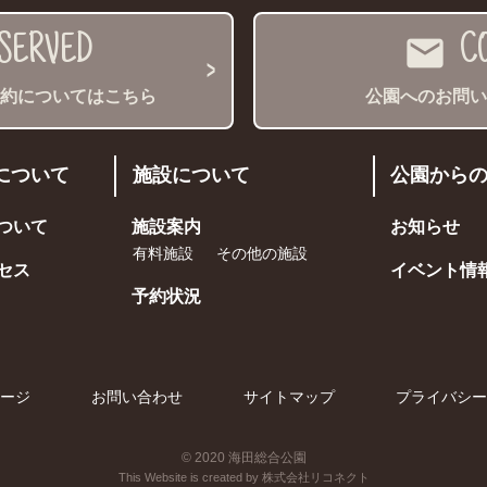
SERVED
mail
C
約についてはこちら
公園へのお問
について
施設について
公園から
ついて
施設案内
お知らせ
有料施設
その他の施設
セス
イベント情
予約状況
ージ
お問い合わせ
サイトマップ
プライバシー
©
2020
海田総合公園
This Website is created by
株式会社リコネクト