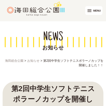
menu
MENU
NEWS
お知らせ
海田総合公園
>
お知らせ
>
第2回中学生ソフトテニスポラーノカップを
開催しました！！
第2回中学生ソフトテニス
ポラーノカップを開催し